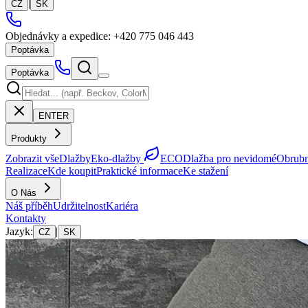
|
CZ
SK
Objednávky a expedice:
+420 775 046 443
Poptávka
Poptávka
ENTER
Produkty
Zobrazit vše
Dlažby
Eko-dlažby
ECO
Dlažba pro nevidomé
Obrubn
Realizace
Kde koupit
Praktické informace
Ke stažení
O Nás
Náš příběh
Udržitelnost
Kariéra
Kontakty
Jazyk
:
|
CZ
SK