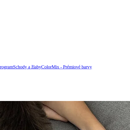
program
Schody a žlaby
ColorMix -
Prémiové barvy