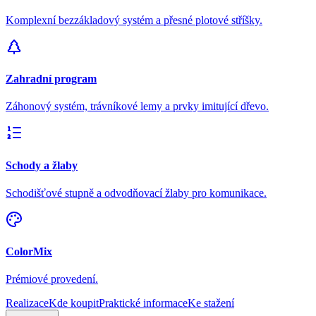
Komplexní bezzákladový systém a přesné plotové stříšky.
Zahradní program
Záhonový systém, trávníkové lemy a prvky imitující dřevo.
Schody a žlaby
Schodišťové stupně a odvodňovací žlaby pro komunikace.
ColorMix
Prémiové provedení.
Realizace
Kde koupit
Praktické informace
Ke stažení