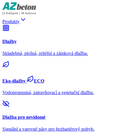
Produkty
Dlažby
Skladebná, plošná, reliéfní a zámková dlažba.
Eko-dlažby
ECO
Vodopropustná, zatravňovací a vegetační dlažba.
Dlažba pro nevidomé
Signální a varovné pásy pro bezbariérový pohyb.