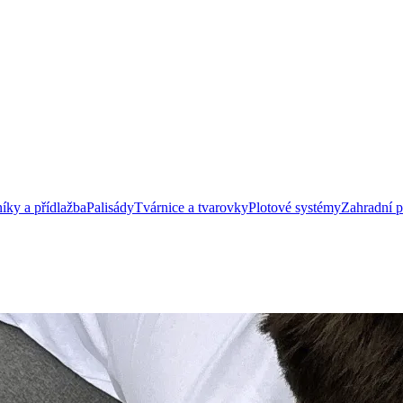
íky a přídlažba
Palisády
Tvárnice a tvarovky
Plotové systémy
Zahradní 