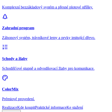
Komplexní bezzákladový systém a přesné plotové stříšky.
Zahradní program
Záhonový systém, trávníkové lemy a prvky imitující dřevo.
Schody a žlaby
Schodišťové stupně a odvodňovací žlaby pro komunikace.
ColorMix
Prémiové provedení.
Realizace
Kde koupit
Praktické informace
Ke stažení