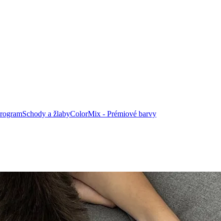
program
Schody a žlaby
ColorMix -
Prémiové barvy