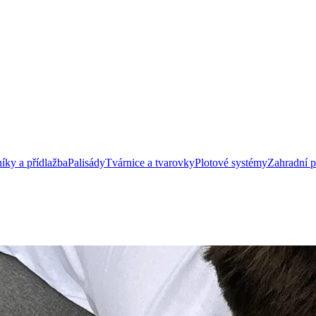
íky a přídlažba
Palisády
Tvárnice a tvarovky
Plotové systémy
Zahradní 