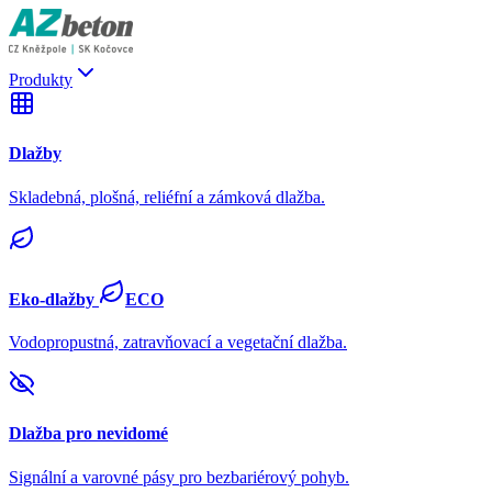
Produkty
Dlažby
Skladebná, plošná, reliéfní a zámková dlažba.
Eko-dlažby
ECO
Vodopropustná, zatravňovací a vegetační dlažba.
Dlažba pro nevidomé
Signální a varovné pásy pro bezbariérový pohyb.