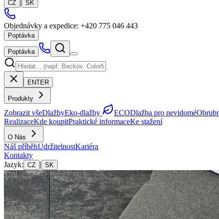
|
CZ
SK
Objednávky a expedice:
+420 775 046 443
Poptávka
Poptávka
ENTER
Produkty
Zobrazit vše
Dlažby
Eko-dlažby
ECO
Dlažba pro nevidomé
Obrubn
Realizace
Kde koupit
Praktické informace
Ke stažení
O Nás
Náš příběh
Udržitelnost
Kariéra
Kontakty
Jazyk
:
|
CZ
SK